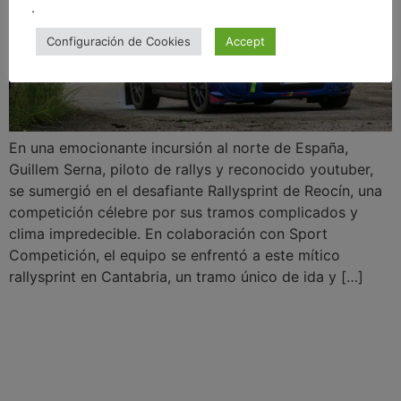
.
Configuración de Cookies
Accept
En una emocionante incursión al norte de España,
Guillem Serna, piloto de rallys y reconocido youtuber,
se sumergió en el desafiante Rallysprint de Reocín, una
competición célebre por sus tramos complicados y
clima impredecible. En colaboración con Sport
Competición, el equipo se enfrentó a este mítico
rallysprint en Cantabria, un tramo único de ida y […]