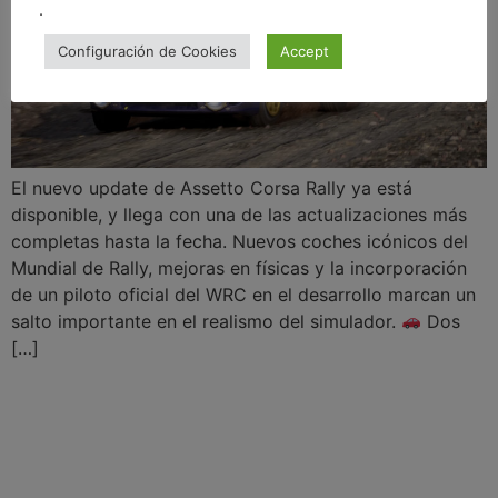
.
Configuración de Cookies
Accept
El nuevo update de Assetto Corsa Rally ya está
disponible, y llega con una de las actualizaciones más
completas hasta la fecha. Nuevos coches icónicos del
Mundial de Rally, mejoras en físicas y la incorporación
de un piloto oficial del WRC en el desarrollo marcan un
salto importante en el realismo del simulador.
Dos
[…]