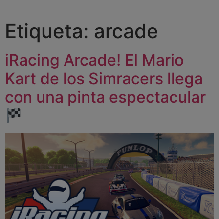
Etiqueta:
arcade
iRacing Arcade! El Mario
Kart de los Simracers llega
con una pinta espectacular