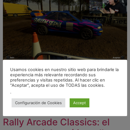
Hoy os traigo una noticia que me hace muchísima
Usamos cookies en nuestro sitio web para brindarle la
ilusión: mi coche de rally, el Subaru Impreza STI al que
experiencia más relevante recordando sus
preferencias y visitas repetidas. Al hacer clic en
llamamos cariñosamente “MrBang”, ha sido incluido en
"Aceptar", acepta el uso de TODAS las cookies.
el nuevo videojuego “Rally Arcade Classics”, gracias a
.
una colaboración con el estudio desarrollador Netk2
Games. Desde el momento en que me propusieron esta
Configuración de Cookies
Accept
idea, supe que tenía […]
Rally Arcade Classics: el