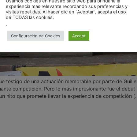
Usamos cookies en nuestro sitio web para brindarle la
experiencia más relevante recordando sus preferencias y
visitas repetidas. Al hacer clic en "Aceptar", acepta el uso
de TODAS las cookies.
.
Configuración de Cookies
Accept
fue testigo de una actuación memorable por parte de Guill
nte competición. Pero lo más impresionante fue el debut 
un hito que promete llevar la experiencia de competición [