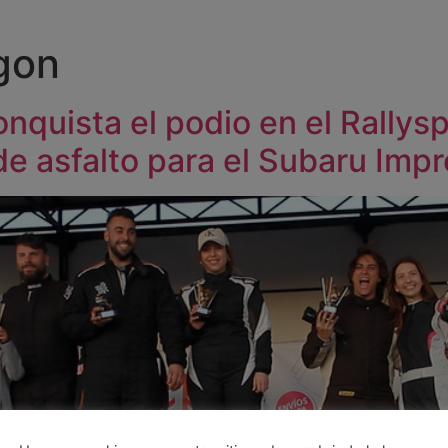
gon
onquista el podio en el Rallys
de asfalto para el Subaru Impr