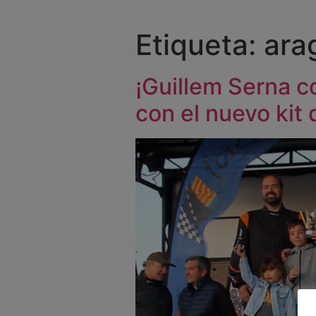
Etiqueta:
ara
¡Guillem Serna c
con el nuevo kit 