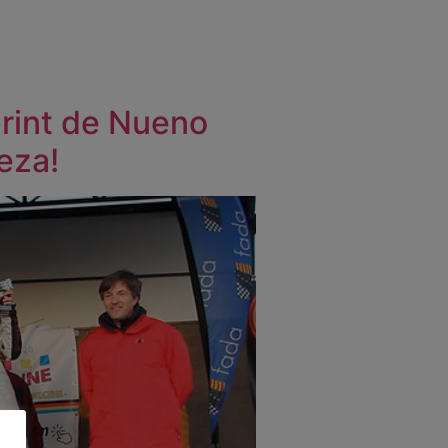
print de Nueno
eza!