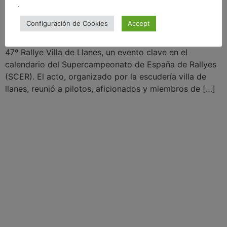
.
Configuración de Cookies
Accept
Tras probar el SUBARU IMPREZA STI en test previo al
rally, tuve el honor de asistir a la presentación oficial del
47º Rallye Villa de Llanes, un evento clave en el
calendario del Supercampeonato de España de Rallyes
(SCER). El acto, organizado por la escudería villa de
llanes, reunió a pilotos, aficionados y miembros de […]