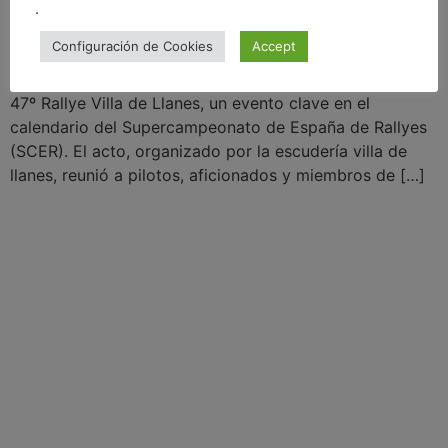
.
Configuración de Cookies
Accept
Tras probar el SUBARU IMPREZA STI en test previo al
rally, tuve el honor de asistir a la presentación oficial del
47º Rallye Villa de Llanes, un evento clave en el
calendario del Supercampeonato de España de Rallyes
(SCER). El acto, organizado por la escudería villa de
llanes, reunió a pilotos, aficionados y miembros de […]