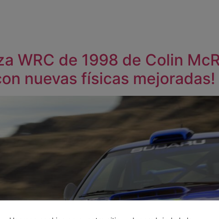
b
eza WRC de 1998 de Colin McR
con nuevas físicas mejoradas!