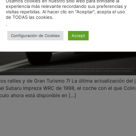
Usamos cookies en nuestro sitio web para brindarle la
experiencia más relevante recordando sus preferencias y
visitas repetidas. Al hacer clic en "Aceptar", acepta el uso
de TODAS las cookies.
.
Configuración de Cookies
Accept
los rallies y de Gran Turismo 7! La última actualización del
el Subaru Impreza WRC de 1998, el coche con el que Colin 
ículo ahora está disponible en […]