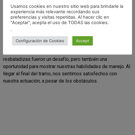
Usamos cookies en nuestro sitio web para brindarle la
experiencia más relevante recordando sus
preferencias y visitas repetidas. Al hacer clic en
"Aceptar", acepta el uso de TODAS las cookies.
.
Al principio, fui un poco cauteloso, adaptándome a las
condiciones resbaladizas del tramo. Sin embargo, a medida
Configuración de Cookies
Accept
que avanzábamos, me fui sintiendo más confiado y empecé
a empujar más, llevando el coche al límite. Las horquillas
resbaladizas fueron un desafío, pero también una
oportunidad para mostrar nuestras habilidades de manejo. Al
llegar al final del tramo, nos sentimos satisfechos con
nuestra actuación, a pesar de los obstáculos.