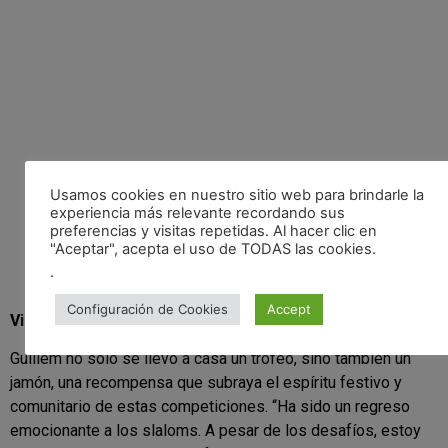
Usamos cookies en nuestro sitio web para brindarle la
experiencia más relevante recordando sus
preferencias y visitas repetidas. Al hacer clic en
"Aceptar", acepta el uso de TODAS las cookies.
.
Configuración de Cookies
Accept
Victoria y Recompensa
Guillem no solo se llevó a casa un trofeo, sino también un
jamón, una recompensa que subraya el espíritu festivo y
comunitario de estas competiciones. “Ha sido un regreso
emocionante a los slaloms. A pesar de los desafíos, estoy