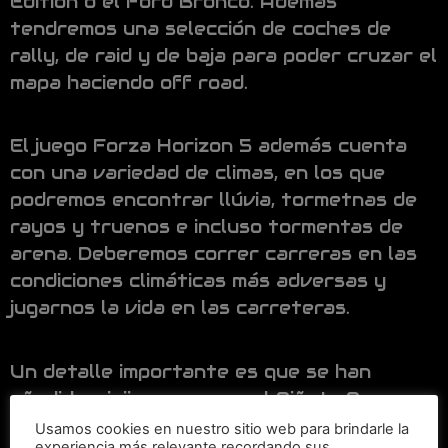
Edition o el Ford Bronco. Además
tendremos una selección de coches de
rally, de raid y de baja para poder cruzar el
mapa haciendo off road.
El juego Forza Horizon 5 además cuenta
con una variedad de climas, en los que
podremos encontrar llúvia, tormetnas de
rayos y truenos e incluso tormentas de
arena. Deberemos correr carreras en las
condiciones climáticas más adversas y
jugarnos la vida en las carreteras.
Un detalle importante es que se han
añadido minijuegos como el Piñata Pop.
Dentro de Forza Horizon 5, podremos jugar
Usamos cookies en nuestro sitio web para brindarle la
experiencia más relevante recordando sus