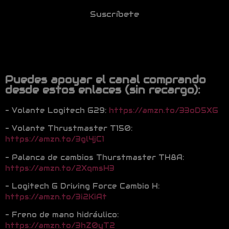
Suscríbete
Puedes apoyar el canal comprando
desde estos enlaces (sin recargo):
– Volante Logitech G29:
https://amzn.to/33oD5XG
– Volante Thrustmaster T150:
https://amzn.to/3gl4jC1
– Palanca de cambios Thurstmaster TH8A:
https://amzn.to/2XqmsH3
– Logitech G Driving Force Cambio H:
https://amzn.to/3i2KiAt
– Freno de mano hidráulico:
https://amzn.to/3hZ0yT2