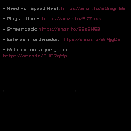
– Need For Speed Heat:
https://amzn.to/30mym6G
– Playstation 4:
https://amzn.to/3i7ZaxN
– Streamdeck:
https://amzn.to/33a9HE3
– Este es mi ordenador:
https://amzn.to/3n4jyD9
– Webcam con la que grabo:
https://amzn.to/2HGRqWp