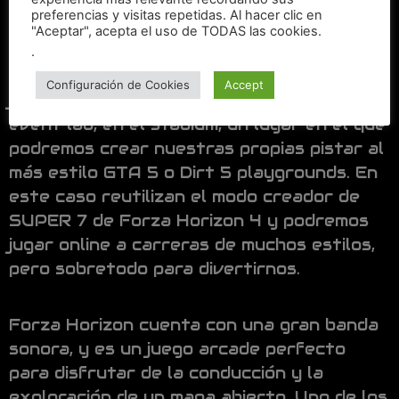
diferentes minijuegos con nuestros amigos
preferencias y visitas repetidas. Al hacer clic en
online, utilizando el forza link, una
"Aceptar", acepta el uso de TODAS las cookies.
herramienta de matchmaking para ususrios
.
del juego. Además del piñata pop, podremos
Configuración de Cookies
Accept
jugar otros juegos o enfrentarnos al
event lab, en el stadium, un lugar en el que
podremos crear nuestras propias pistar al
más estilo GTA 5 o Dirt 5 playgrounds. En
este caso reutilizan el modo creador de
SUPER 7 de Forza Horizon 4 y podremos
jugar online a carreras de muchos estilos,
pero sobretodo para divertirnos.
Forza Horizon cuenta con una gran banda
sonora, y es un juego arcade perfecto
para disfrutar de la conducción y la
exploración de un mapa abierto. Uno de los