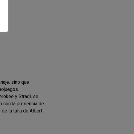
anaje, sino que
eojuegos.
erokee y Stradi, se
ó con la presencia de
e la talla de Albert