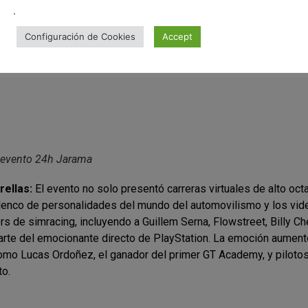
.
Configuración de Cookies
Accept
 evento 24h Jarama
rellas:
El evento no solo presentó carreras virtuales de alto oct
elenco de personalidades del mundo del automovilismo y los vid
 de simracing, incluyendo a Guillem Serna, Flowstreet, Billy Ch
arte del emocionante directo de PlayStation. La emoción aument
mo Lucas Ordoñez, el ganador del primer GT Academy, y pilotos d
to.