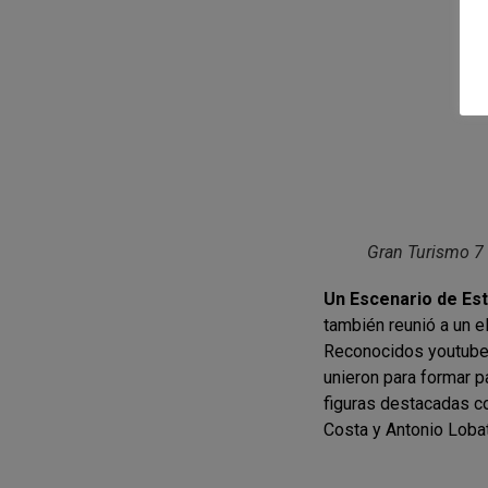
Gran Turismo 7
Un Escenario de Est
también reunió a un 
Reconocidos youtubers
unieron para formar p
figuras destacadas co
Costa y Antonio Loba