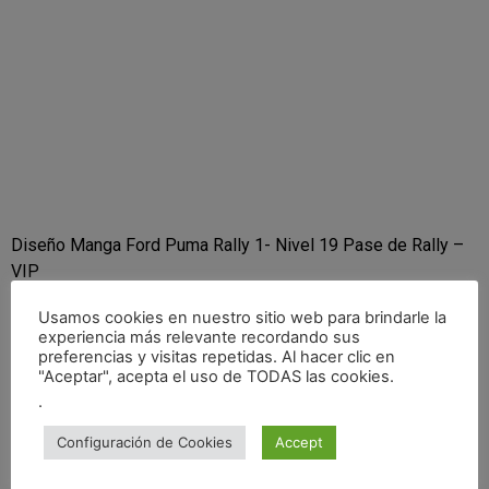
Diseño Manga Ford Puma Rally 1- Nivel 19 Pase de Rally –
VIP
EA SPORTS WRC en OFERTA para PS5
Usamos cookies en nuestro sitio web para brindarle la
experiencia más relevante recordando sus
EA SPORTS WRC para XBOX
preferencias y visitas repetidas. Al hacer clic en
"Aceptar", acepta el uso de TODAS las cookies.
EA SPORTS WRC para PC
.
Momentos: Revive la Historia del WRC
Los Momentos de
Configuración de Cookies
Accept
la temporada 4 te llevan a través de los momentos más