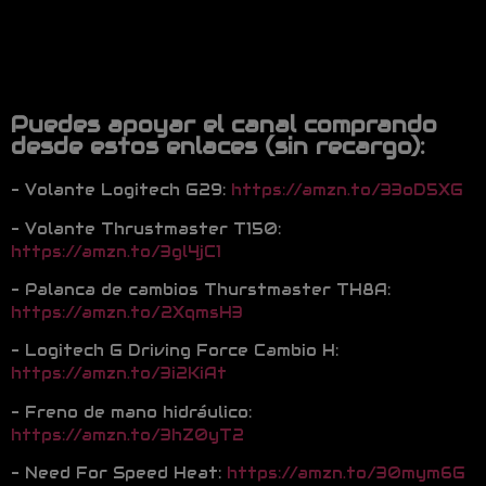
Puedes apoyar el canal comprando
desde estos enlaces (sin recargo):
– Volante Logitech G29:
https://amzn.to/33oD5XG
– Volante Thrustmaster T150:
https://amzn.to/3gl4jC1
– Palanca de cambios Thurstmaster TH8A:
https://amzn.to/2XqmsH3
– Logitech G Driving Force Cambio H:
https://amzn.to/3i2KiAt
– Freno de mano hidráulico:
https://amzn.to/3hZ0yT2
– Need For Speed Heat:
https://amzn.to/30mym6G