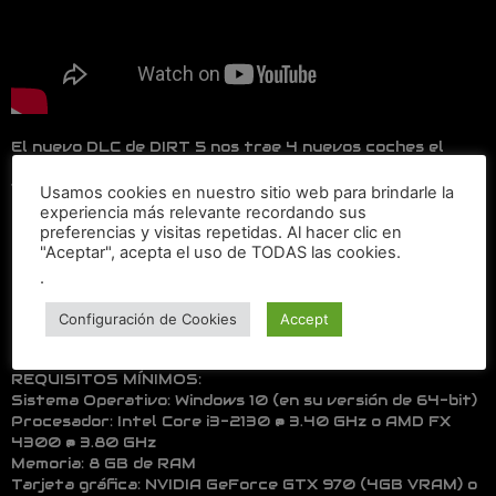
El nuevo DLC de DIRT 5 nos trae 4 nuevos coches el
Porsche Taycan, el Alpine A110, el Chevrolet Silvereado
1500 y el GMC Sierra Pre-Runner. Además de un nuevo
Usamos cookies en nuestro sitio web para brindarle la
mapa de PLAYGROUNDS.
experiencia más relevante recordando sus
preferencias y visitas repetidas. Al hacer clic en
"Aceptar", acepta el uso de TODAS las cookies.
.
Configuración de Cookies
Accept
REQUISITOS DE DIRT 5 PC
REQUISITOS MÍNIMOS:
Sistema Operativo: Windows 10 (en su versión de 64-bit)
Procesador: Intel Core i3-2130 @ 3.40 GHz o AMD FX
4300 @ 3.80 GHz
Memoria: 8 GB de RAM
Tarjeta gráfica: NVIDIA GeForce GTX 970 (4GB VRAM) o