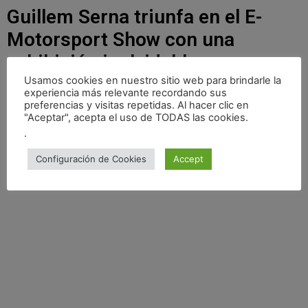
Guillem Serna triunfa en el E-
Motorsport Show con una
exhibición inolvidable
Usamos cookies en nuestro sitio web para brindarle la
mayo 17, 2023
No hay comentarios
experiencia más relevante recordando sus
El reconocido piloto de rallys y destacado youtuber, Guillem
preferencias y visitas repetidas. Al hacer clic en
"Aceptar", acepta el uso de TODAS las cookies.
Serna, dejó sin aliento a los aficionados del motor en el
.
emocionante E-Motorsport Show, celebrado el
Configuración de Cookies
Accept
Leer Más »