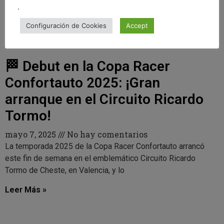
.
Configuración de Cookies
Accept
🏁 Debut en la Copa Racer
Confortauto 2025: ¡Gran
arranque en el Circuito Ricardo
Tormo!
mayo 7, 2025
No hay comentarios
La temporada 2025 de la Copa Racer Confortauto arrancó
este fin de semana en el emblemático Circuito Ricardo
Tormo de Cheste, en Valencia, y lo
Leer Más »