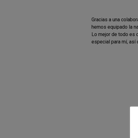
Gracias a una colabo
hemos equipado la na
Lo mejor de todo es 
especial para mí, as