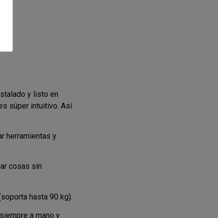
stalado y listo en
 súper intuitivo. Así
ar herramientas y
ar cosas sin
(soporta hasta 90 kg).
 siempre a mano y