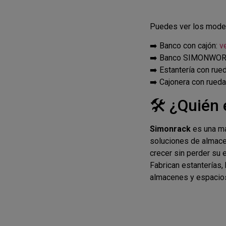
Puedes ver los model
➡️ Banco con cajón:
v
➡️ Banco SIMONWOR
➡️ Estantería con rue
➡️ Cajonera con rued
🛠️ ¿Quié
Simonrack
es una ma
soluciones de almace
crecer sin perder su 
Fabrican estanterías, 
almacenes y espacios