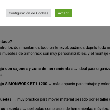
.
Configuración de Cookies
Accept
ntado?
 entre los dos montamos todo en la nave), pudimos dejarlo todo in
 muebles de Simonrack son muy personalizables, y el montaje es
ajo con cajones y zona de herramientas
→ ideal para organiz
s.
bajo SIMONWORK BT1 1200
→ más espacio para trabajar y coloc
ruedas
→ muy práctica para mover material pesado por el taller 
 con ruedas
→ perfectas como cajas de herramientas móviles,