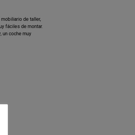
obiliario de taller,
y fáciles de montar.
y
, un coche muy