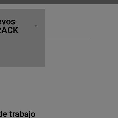
evos
NRACK
e trabajo