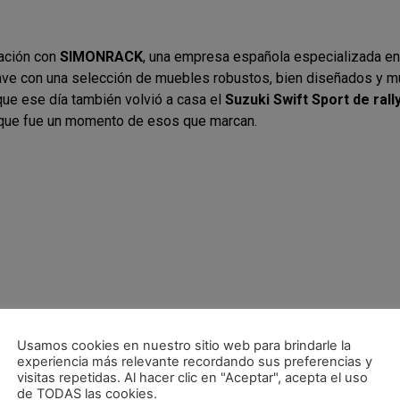
ración con
SIMONRACK
, una empresa española especializada en m
ve con una selección de muebles robustos, bien diseñados y mu
que ese día también volvió a casa el
Suzuki Swift Sport de rall
í que fue un momento de esos que marcan.
Usamos cookies en nuestro sitio web para brindarle la
experiencia más relevante recordando sus preferencias y
visitas repetidas. Al hacer clic en "Aceptar", acepta el uso
de TODAS las cookies.