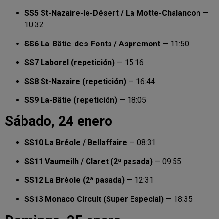
SS5 St-Nazaire-le-Désert / La Motte-Chalancon
—
10:32
SS6 La-Bâtie-des-Fonts / Aspremont
— 11:50
SS7 Laborel (repetición)
— 15:16
SS8 St-Nazaire (repetición)
— 16:44
SS9 La-Bâtie (repetición)
— 18:05
Sábado, 24 enero
SS10 La Bréole / Bellaffaire
— 08:31
SS11 Vaumeilh / Claret (2ª pasada)
— 09:55
SS12 La Bréole (2ª pasada)
— 12:31
SS13 Monaco Circuit (Super Especial)
— 18:35