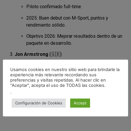
Piloto confirmado full-time.
2025: Buen debut con M-Sport, puntos y
rendimiento sólido.
Objetivo 2026: Mejorar resultados dentro de un
paquete en desarrollo.
Jon Armstrong
(🇬🇧)
Nuevo piloto top-level; sube desde ERC con
Usamos cookies en nuestro sitio web para brindarle la
buenos resultados.
experiencia más relevante recordando sus
preferencias y visitas repetidas. Al hacer clic en
Objetivo 2026: Establecerse en el WRC con
"Aceptar", acepta el uso de TODAS las cookies.
regularidad.
.
📌 M-Sport contará con Martins Sesks para algunos rallys de
Configuración de Cookies
Accept
esta temporada.