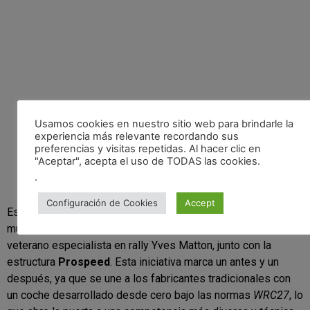
Usamos cookies en nuestro sitio web para brindarle la
experiencia más relevante recordando sus
preferencias y visitas repetidas. Al hacer clic en
"Aceptar", acepta el uso de TODAS las cookies.
.
Configuración de Cookies
Accept
Este proyecto está liderado por importantes figuras del
mundo del motorsport, como el ingeniero Lionel Hansen y el
veterano especialista en rally Yves Matton, junto con la
estructura
Prospeed
. Esta iniciativa marca un antes y un
después, ya que se une a los fabricantes tradicionales con
un coche desarrollado desde cero bajo las normas
WRC27
, lo