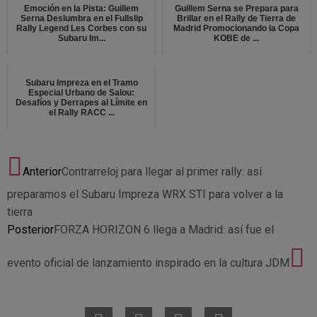
Emoción en la Pista: Guillem
Guillem Serna se Prepara para
Serna Deslumbra en el Fullslip
Brillar en el Rally de Tierra de
Rally Legend Les Corbes con su
Madrid Promocionando la Copa
Subaru Im...
KOBE de ...
Subaru Impreza en el Tramo
Especial Urbano de Salou:
Desafíos y Derrapes al Límite en
el Rally RACC ...
Anterior
Contrarreloj para llegar al primer rally: así
preparamos el Subaru Impreza WRX STI para volver a la
tierra
Posterior
FORZA HORIZON 6 llega a Madrid: así fue el
evento oficial de lanzamiento inspirado en la cultura JDM