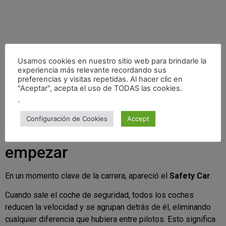
Usamos cookies en nuestro sitio web para brindarle la
experiencia más relevante recordando sus
preferencias y visitas repetidas. Al hacer clic en
"Aceptar", acepta el uso de TODAS las cookies.
.
Configuración de Cookies
Accept
🚨 Safety Car: todo vuelve a
empezar
En un momento clave de la carrera, apareció el
Safety Car
.
Cuando sale el coche de seguridad, todos los coches
reducen la velocidad y se agrupan detrás de él, eliminando
cualquier diferencia que hubiera entre pilotos. Esto significa