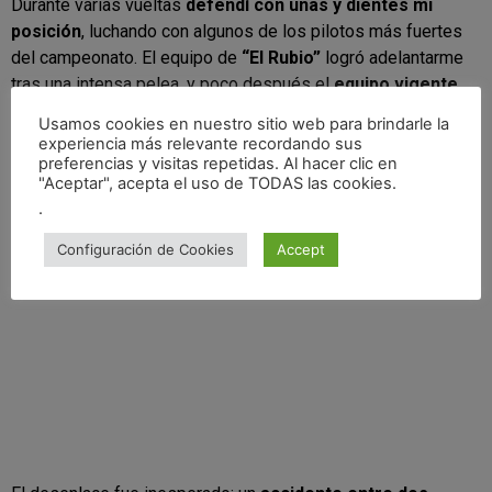
Durante varias vueltas
defendí con uñas y dientes mi
posición
, luchando con algunos de los pilotos más fuertes
del campeonato. El equipo de
“El Rubio”
logró adelantarme
tras una intensa pelea, y poco después el
equipo vigente
campeón
también consiguió superarme tras presionarme
Usamos cookies en nuestro sitio web para brindarle la
durante varias vueltas. Aun así, mantuve la cabeza fría y
experiencia más relevante recordando sus
seguí peleando hasta el final
.
preferencias y visitas repetidas. Al hacer clic en
"Aceptar", acepta el uso de TODAS las cookies.
.
Configuración de Cookies
Accept