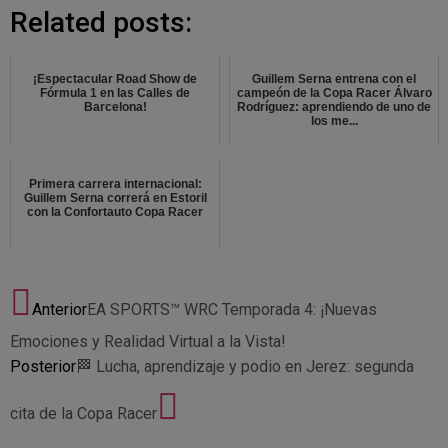
Related posts:
¡Espectacular Road Show de
Guillem Serna entrena con el
Fórmula 1 en las Calles de
campeón de la Copa Racer Álvaro
Barcelona!
Rodríguez: aprendiendo de uno de
los me...
Primera carrera internacional:
Guillem Serna correrá en Estoril
con la Confortauto Copa Racer
Anterior
EA SPORTS™ WRC Temporada 4: ¡Nuevas
Emociones y Realidad Virtual a la Vista!
Posterior
🏁 Lucha, aprendizaje y podio en Jerez: segunda
cita de la Copa Racer