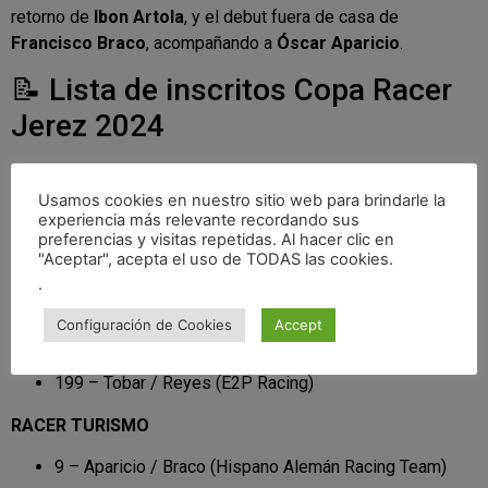
retorno de
Ibon Artola
, y el debut fuera de casa de
Francisco Braco
, acompañando a
Óscar Aparicio
.
📝 Lista de inscritos Copa Racer
Jerez 2024
RACER GT
Usamos cookies en nuestro sitio web para brindarle la
101 – Burguera / Escobar (E2P Racing)
experiencia más relevante recordando sus
preferencias y visitas repetidas. Al hacer clic en
108 – Cintrano / Kanaroglou (E2P Racing)
"Aceptar", acepta el uso de TODAS las cookies.
.
125 – Artola / Bejarano (E2P Racing)
Configuración de Cookies
Accept
126 – Ana Sainero / Antonio Sainero (E2P Racing)
199 – Tobar / Reyes (E2P Racing)
RACER TURISMO
9 – Aparicio / Braco (Hispano Alemán Racing Team)